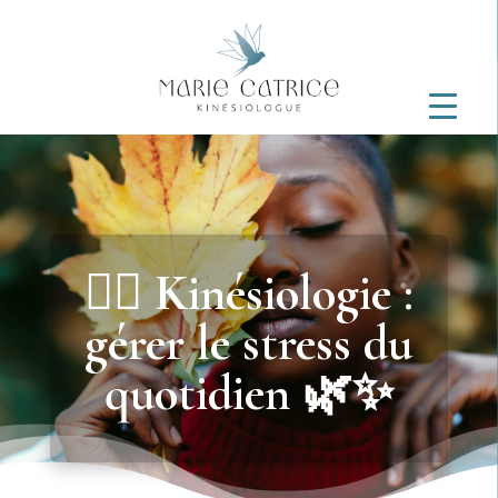
💆‍♀️ Kinésiologie :
gérer le stress du
quotidien 🌿✨