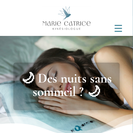
🌙 Des nuits sans
sommeil ? 🌙